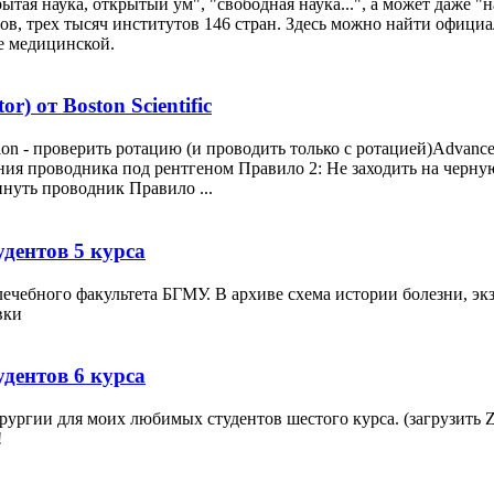
ытая наука, открытый ум", "свободная наука...", а может даже "н
ов, трех тысяч институтов 146 стран. Здесь можно найти офици
сле медицинской.
) от Boston Scientific
n - проверить ротацию (и проводить только с ротацией)Advancer
жения проводника под рентгеном Правило 2: Не заходить на черну
нуть проводник Правило ...
дентов 5 курса
лечебного факультета БГМУ. В архиве схема истории болезни, э
вки
дентов 6 курса
ургии для моих любимых студентов шестого курса. (загрузить ZI
!