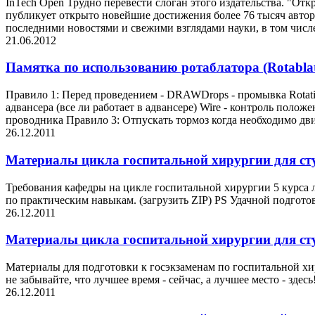
InTech Open Трудно перевести слоган этого издательства. "Откр
публикует открыто новейшие достижения более 76 тысяч автор
последними новостями и свежими взглядами науки, в том чи
21.06.2012
Памятка по использованию ротаблатора (Rotablator
Правило 1: Перед проведением - DRAWDrops - промывка Rotatio
адвансера (все ли работает в адвансере) Wire - контроль поло
проводника Правило 3: Отпускать тормоз когда необходимо дви
26.12.2011
Материалы цикла госпитальной хирургии для сту
Требования кафедры на цикле госпитальной хирургии 5 курса 
по практическим навыкам. (загрузить ZIP) PS Удачной подгото
26.12.2011
Материалы цикла госпитальной хирургии для сту
Материалы для подготовки к госэкзаменам по госпитальной хир
не забывайте, что лучшее время - сейчас, а лучшее место - здесь
26.12.2011