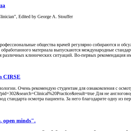
ца
inician", Edited by George A. Stouffer
 профессиональные общества врачей регулярно собираются и об
 обработанного материала выпускаются международные стандарты
 различных клинических ситуаций. Во-первых рекомендация име
ов CIRSE
иологии. Очень рекомендую студентам для ознакомления с осмо
?pid=302&search=Clinical%20Practice&result=true Для не англого
д стандарта осмотра пациента. За него благодарите одну из пе
, open minds".