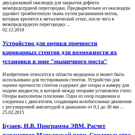
двухдисковый окклюдер для закрытия дефекта
межпредсердной перегородки. Предварительно из окклюдера
удаляют тромбогенную ткань путем расшивания ниток,
которые крепятся к металлической сетке, после чего в
межпредсердную перегородку ...
02.12.2018
Устройство для оценки прочности
коронарных стентов для возможности их
установки в зоне "мышечного моста"
Изобретение относится к области медицины и может быть
использовано для тестирования стентов. Устройство для
оценки прочности стентов содержит две опоры и камеру для
подачи жидкости, в которой между опорами установлен стент.
Опоры выполнены плоскими. Одна из опор подвижна и
соединена с двигателем, создающим колебательные движения
с регулируемой амплитудой в диапазоне от 0,1 до 30 мм ...
25.02.2015
Бузаев, И.В. Программа ЭВМ. Расчет
параметров Марковской цепи. Свидетельство