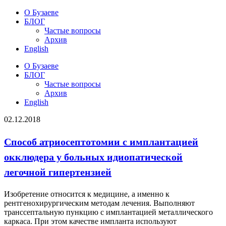
О Бузаеве
БЛОГ
Частые вопросы
Архив
English
О Бузаеве
БЛОГ
Частые вопросы
Архив
English
02.12.2018
Способ атриосептотомии с имплантацией
окклюдера у больных идиопатической
легочной гипертензией
Изобретение относится к медицине, а именно к
рентгенохирургическим методам лечения. Выполняют
транссептальную пункцию с имплантацией металлического
каркаса. При этом качестве импланта используют